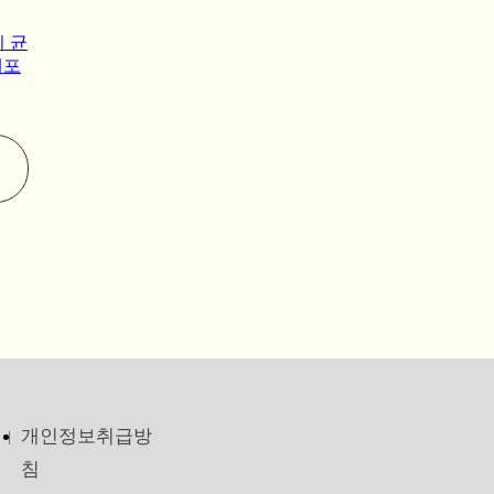
지 균
세포
개인정보취급방
침