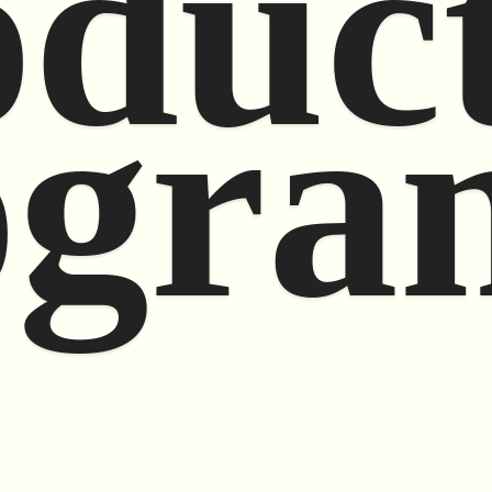
oduc
ogra