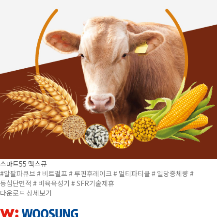
스마트55 맥스큐
#알팔파큐브
# 비트펄프
# 루핀후레이크
# 멀티파티클
# 일당증체량
#
등심단면적
# 비육육성기
# SFR기술제휴
다운로드
상세보기