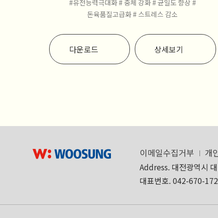
#유전능력극대화
# 중체 강화
# 균일도 향상
#
돈육품질고급화
# 스트레스 감소
다운로드
상세보기
이메일수집거부
개
Address. 대전광역시 
대표번호. 042-670-17