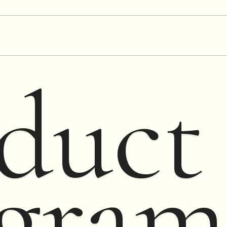
duct
gram