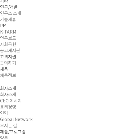
기타
연구/개발
연구소 소개
기술제휴
PR
K-FARM
언론보도
사회공헌
공고게시판
고객지원
문의하기
채용
채용정보
회사소개
회사소개
CEO 메시지
윤리경영
연혁
Global Network
오시는 길
제품/프로그램
양돈