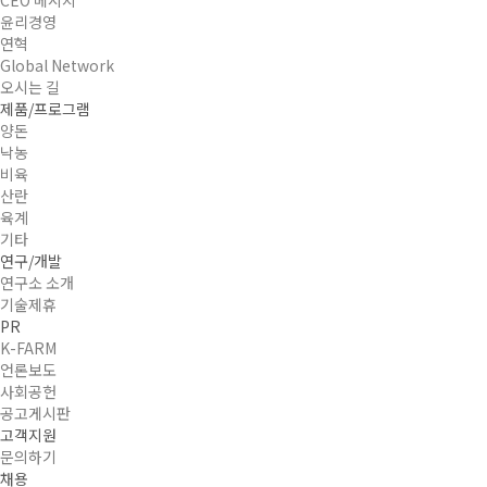
윤리경영
연혁
Global Network
오시는 길
제품/프로그램
양돈
낙농
비육
산란
육계
기타
연구/개발
연구소 소개
기술제휴
PR
K-FARM
언론보도
사회공헌
공고게시판
고객지원
문의하기
채용