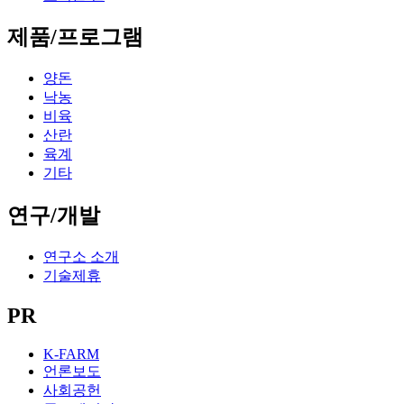
제품/프로그램
양돈
낙농
비육
산란
육계
기타
연구/개발
연구소 소개
기술제휴
PR
K-FARM
언론보도
사회공헌