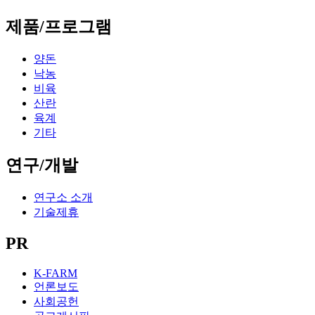
제품/프로그램
양돈
낙농
비육
산란
육계
기타
연구/개발
연구소 소개
기술제휴
PR
K-FARM
언론보도
사회공헌