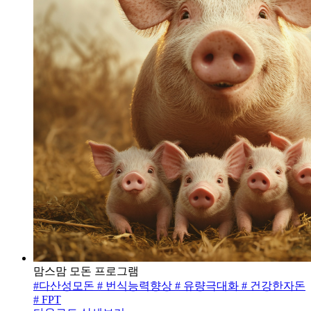
맘스맘 모돈 프로그램
#다산성모돈
# 번식능력향상
# 유량극대화
# 건강한자돈
# FPT