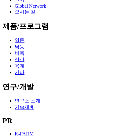
Global Network
오시는 길
제품/프로그램
양돈
낙농
비육
산란
육계
기타
연구/개발
연구소 소개
기술제휴
PR
K-FARM