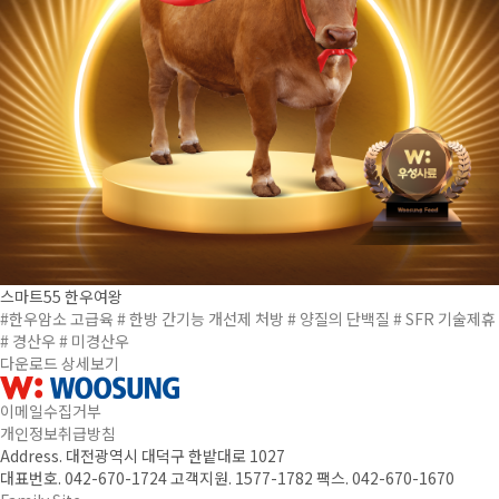
스마트55 한우여왕
#한우암소 고급육
# 한방 간기능 개선제 처방
# 양질의 단백질
# SFR 기술제휴
# 경산우
# 미경산우
다운로드
상세보기
이메일수집거부
개인정보취급방침
Address. 대전광역시 대덕구 한밭대로 1027
대표번호. 042-670-1724
고객지원. 1577-1782
팩스. 042-670-1670