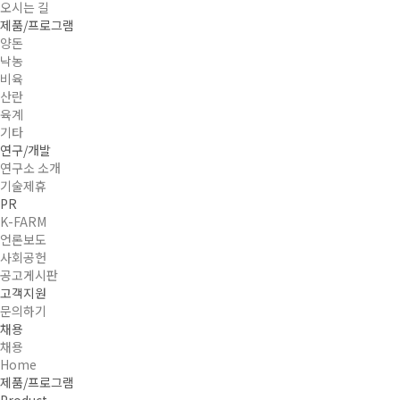
오시는 길
제품/프로그램
양돈
낙농
비육
산란
육계
기타
연구/개발
연구소 소개
기술제휴
PR
K-FARM
언론보도
사회공헌
공고게시판
고객지원
문의하기
채용
채용
Home
제품/프로그램
Product