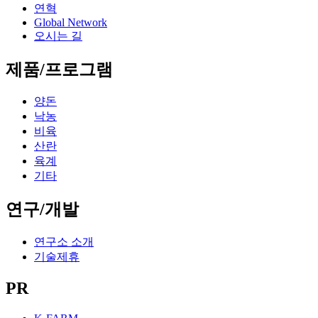
연혁
Global Network
오시는 길
제품/프로그램
양돈
낙농
비육
산란
육계
기타
연구/개발
연구소 소개
기술제휴
PR