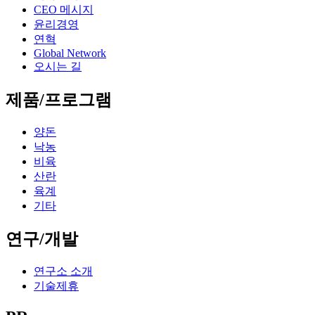
CEO 메시지
윤리경영
연혁
Global Network
오시는 길
제품/프로그램
양돈
낙농
비육
산란
육계
기타
연구/개발
연구소 소개
기술제휴