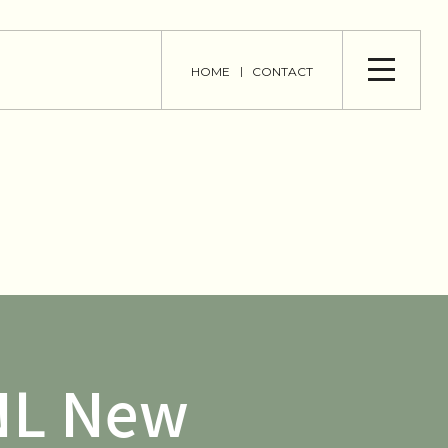
HOME
CONTACT
L New