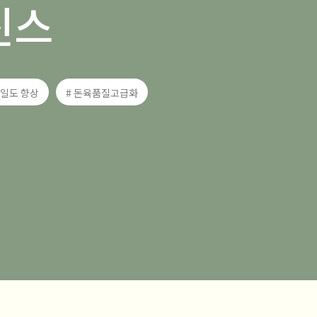
진스
균일도 향상
# 돈육품질고급화