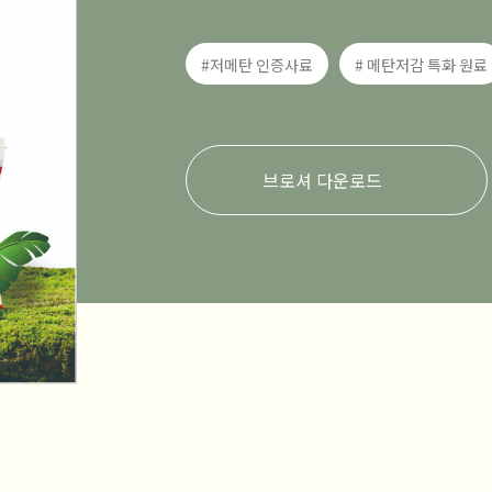
#저메탄 인증사료
# 메탄저감 특화 원료
브로셔 다운로드