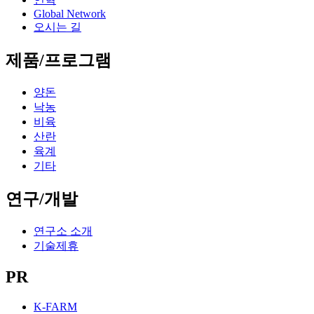
Global Network
오시는 길
제품/프로그램
양돈
낙농
비육
산란
육계
기타
연구/개발
연구소 소개
기술제휴
PR
K-FARM