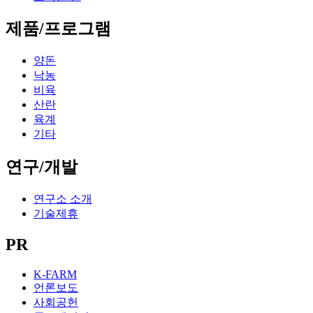
제품/프로그램
양돈
낙농
비육
산란
육계
기타
연구/개발
연구소 소개
기술제휴
PR
K-FARM
언론보도
사회공헌