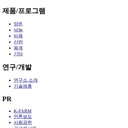
제품/프로그램
양돈
낙농
비육
산란
육계
기타
연구/개발
연구소 소개
기술제휴
PR
K-FARM
언론보도
사회공헌