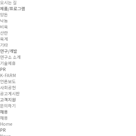
오시는 길
제품/프로그램
양돈
낙농
비육
산란
육계
기타
연구/개발
연구소 소개
기술제휴
PR
K-FARM
언론보도
사회공헌
공고게시판
고객지원
문의하기
채용
채용
Home
PR
News