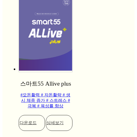
스마트55 Allive plus
#모돈활력
# 자돈활략
# 생
시 체중 증가
# 스트레스
#
극복
# 육성률 향상
다운로드
상세보기