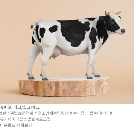
슈퍼50 피크/밀크/체크
#반추위발효안정화
# 젖소경제수명향상
# 수익증대 필수비타민
#
유기태미네랄
# 발효속도조절
다운로드
상세보기