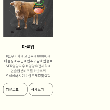
마블업
#한우거세
# 고급육
# 800KG
#
마블링
# 루핀
# 반추위발효안정
#
SFR영양지수
# 영양유전체학
#
인슐린분비조절
# 반추위
우회에너지원
# 한우체중맞춤형
다운로드
상세보기