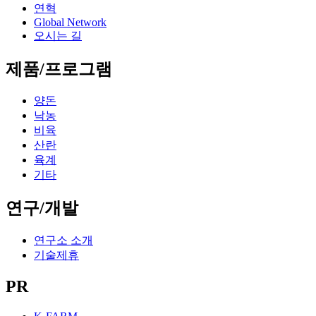
연혁
Global Network
오시는 길
제품/프로그램
양돈
낙농
비육
산란
육계
기타
연구/개발
연구소 소개
기술제휴
PR