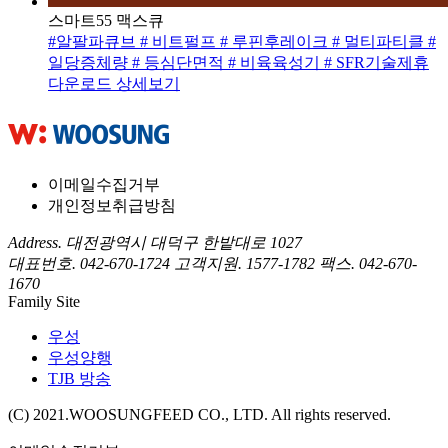
스마트55 맥스큐
#알팔파큐브
# 비트펄프
# 루핀후레이크
# 멀티파티클
#
일당증체량
# 등심단면적
# 비육육성기
# SFR기술제휴
다운로드
상세보기
이메일수집거부
개인정보취급방침
Address. 대전광역시 대덕구 한밭대로 1027
대표번호. 042-670-1724
고객지원. 1577-1782
팩스. 042-670-
1670
Family Site
우성
우성양행
TJB 방송
(C) 2021.WOOSUNGFEED CO., LTD. All rights reserved.