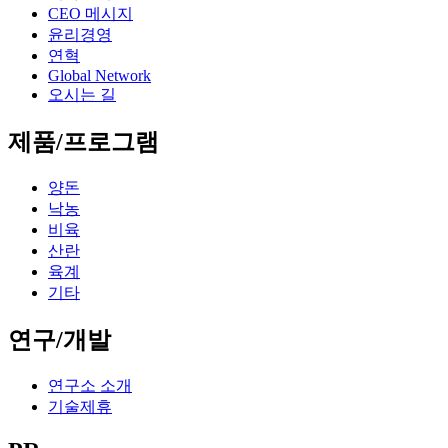
CEO 메시지
윤리경영
연혁
Global Network
오시는 길
제품/프로그램
양돈
낙농
비육
산란
육계
기타
연구/개발
연구소 소개
기술제휴