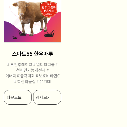
스마트55 한우마루
# 루핀후레이크
# 멀티파티클
#
천연간기능개선제
#
에너지효율극대화
# 보호비타민C
# 항산화물질
# 유기태
다운로드
상세보기