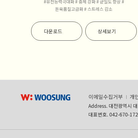
#유전능력극대화
# 중체 강화
# 균일도 향상
#
돈육품질고급화
# 스트레스 감소
다운로드
상세보기
이메일수집거부
개
Address. 대전광역시 
대표번호. 042-670-17