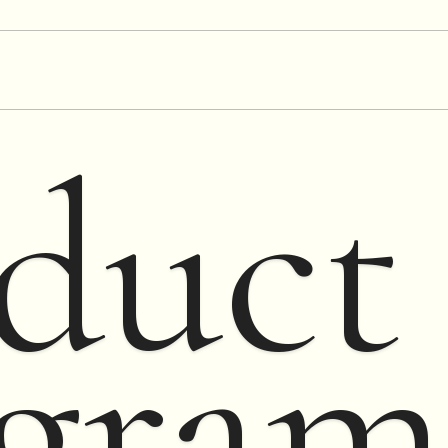
duct
gram