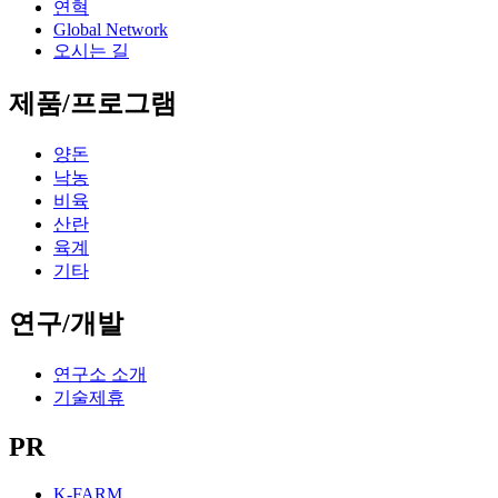
연혁
Global Network
오시는 길
제품/프로그램
양돈
낙농
비육
산란
육계
기타
연구/개발
연구소 소개
기술제휴
PR
K-FARM