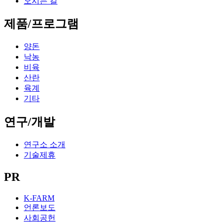
오시는 길
제품/프로그램
양돈
낙농
비육
산란
육계
기타
연구/개발
연구소 소개
기술제휴
PR
K-FARM
언론보도
사회공헌