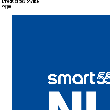
Product for Swine
양돈