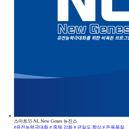
스마트55 NL New Genes 뉴진스
#유전능력극대화
# 중체 강화
# 균일도 향상
# 돈육품질