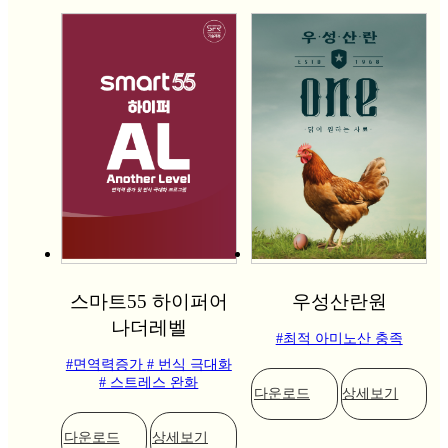
스마트55 하이퍼어
우성산란원
나더레벨
#최적 아미노산 충족
#면역력증가
# 번식 극대화
# 스트레스 완화
다운로드
상세보기
다운로드
상세보기