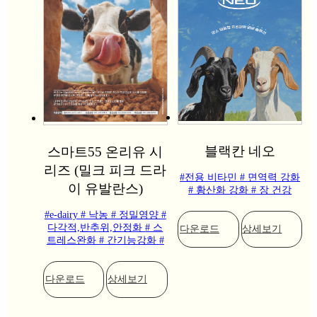
블랙칸 네오
스마트55 온리유 시
리즈 (밀크 피크 드라
#전용 비타민
# 면역력 강화
이 유발란스)
# 황산화 강화
# 장 건강
#e-dairy
# 낙농
# 정밀영양
#
다각적,반추위,안정화
# 스
다운로드
상세보기
트레스완화
# 간기능강화
#
다운로드
상세보기