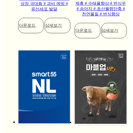
제휴
# 수태율향상
# 번식우
성장 극대화
# 과비 예방
#
# 송아지
# 초산월령단축
#
유선세포 발달
천연물질
# 번식향상
다운로드
상세보기
다운로드
상세보기