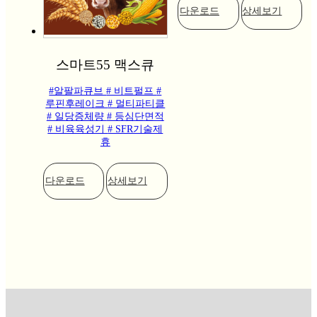
다운로드
상세보기
스마트55 맥스큐
#알팔파큐브
# 비트펄프
#
루핀후레이크
# 멀티파티클
# 일당증체량
# 등심단면적
# 비육육성기
# SFR기술제
휴
다운로드
상세보기