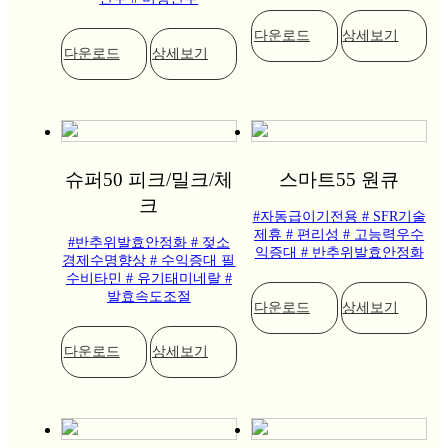
다운로드
상세보기
다운로드
상세보기
슈퍼50 피크/밀크/체
스마트55 원큐
크
#자동급이기전용
# SFR기술
제휴
# 편리성
# 고능력우수
#반추위발효안정화
# 젖소
익증대
# 반추위발효안정화
경제수명향상
# 수익증대 필
수비타민
# 유기태미네랄
#
발효속도조절
다운로드
상세보기
다운로드
상세보기