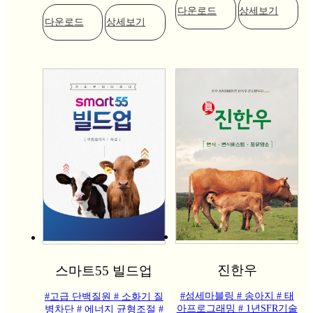
다운로드
상세보기
다운로드
상세보기
진한우
스마트55 빌드업
#섬세마블링
# 송아지
# 태
#고급 단백질원
# 소화기 질
아프로그래밍
# 1년SFR기술
병차단
# 에너지 균형조절
#