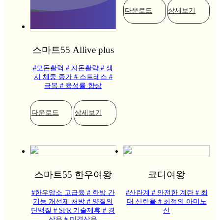
다운로드
상세보기
스마트55 Allive plus
#모돈활력
# 자돈활략
# 생
시 체중 증가
# 스트레스
#
극복
# 육성률 향상
다운로드
상세보기
스마트55 한우여왕
코디여왕
#한우암소 고급육
# 한방 간
#산란계
# 안전한 계란
# 최
기능 개선제 처방
# 양질의
대 산란율
# 최적의 아미노
단백질
# SFR 기술제휴
# 경
산
산우
# 미경산우