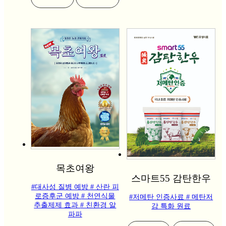
목초여왕
스마트55 감탄한우
#대사성 질병 예방
# 산란 피
로증후군 예방
# 천연식물
#저메탄 인증사료
# 메탄저
추출제제 효과
# 친환경 알
감 특화 원료
파파