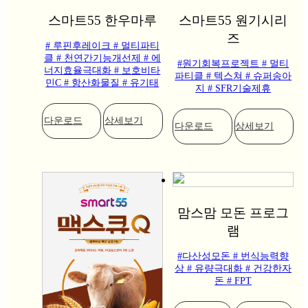
스마트55 한우마루
스마트55 원기시리
즈
# 루핀후레이크
# 멀티파티
클
# 천연간기능개선제
# 에
#원기회복프로젝트
# 멀티
너지효율극대화
# 보호비타
파티클
# 텍스쳐
# 슈퍼송아
민C
# 항산화물질
# 유기태
지
# SFR기술제휴
다운로드
상세보기
다운로드
상세보기
맘스맘 모돈 프로그
램
#다산성모돈
# 번식능력향
상
# 유량극대화
# 건강한자
돈
# FPT