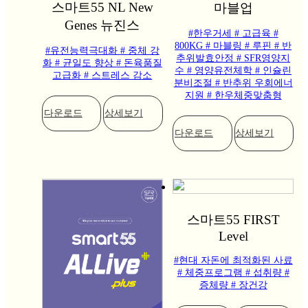
스마트55 NL New
마블업
Genes 뉴진스
#한우거세
# 고급육
#
800KG
# 마블링
# 루핀
# 반
#유전능력극대화
# 중체 강
추위발효안정
# SFR영양지
화
# 균일도 향상
# 돈육품질
수
# 영양유전체학
# 인슐린
고급화
# 스트레스 감소
분비조절
# 반추위 우회에너
지원
# 한우체중맞춤형
다운로드
상세보기
다운로드
상세보기
스마트55 FIRST
Level
#현대 자돈에 최적화된 사료
# 체중프로그램
# 섭취량
#
증체량
# 장건강